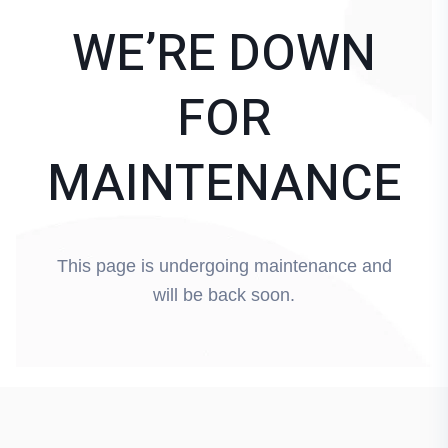
WE’RE DOWN
FOR
MAINTENANCE
This page is undergoing maintenance and
will be back soon.